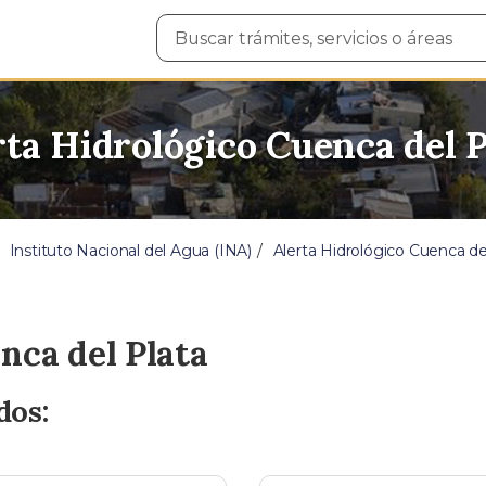
Buscar
en
el
sitio
rta Hidrológico Cuenca del P
Instituto Nacional del Agua (INA)
Alerta Hidrológico Cuenca de
nca del Plata
dos: