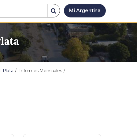
Buscar
Mi Argentina
en
el
sitio
lata
l Plata
Informes Mensuales